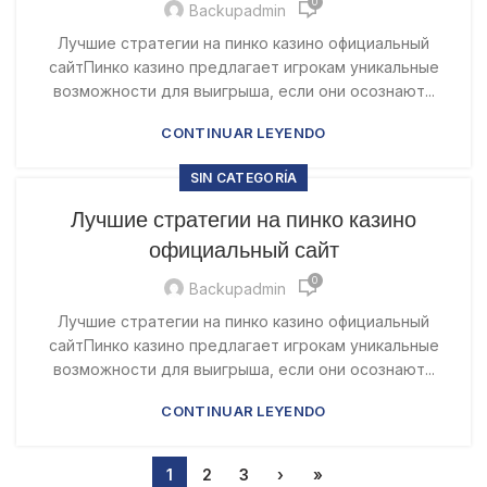
0
Backupadmin
Лучшие стратегии на пинко казино официальный
сайтПинко казино предлагает игрокам уникальные
возможности для выигрыша, если они осознают...
CONTINUAR LEYENDO
SIN CATEGORÍA
Лучшие стратегии на пинко казино
официальный сайт
0
Backupadmin
Лучшие стратегии на пинко казино официальный
сайтПинко казино предлагает игрокам уникальные
возможности для выигрыша, если они осознают...
CONTINUAR LEYENDO
1
2
3
›
»