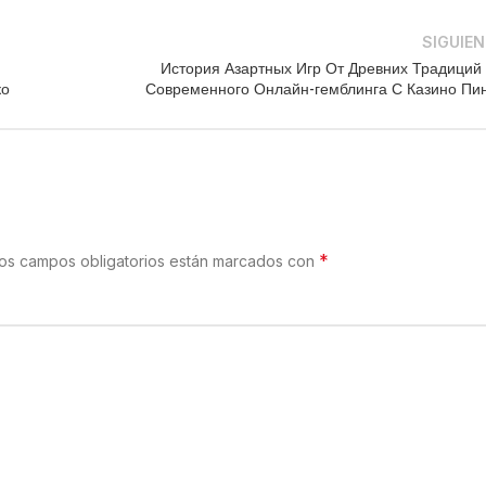
SIGUIEN
История Азартных Игр От Древних Традиций
ко
Современного Онлайн-гемблинга С Казино Пи
*
os campos obligatorios están marcados con