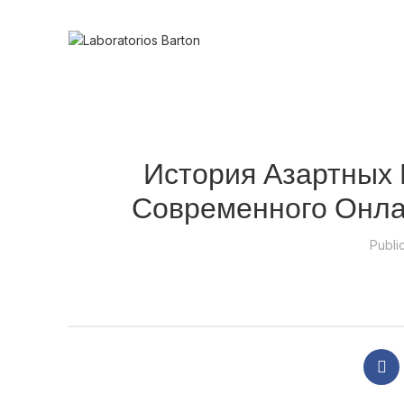
История Азартных 
Современного Онла
Publi