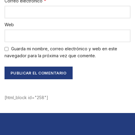
*
Correo electrónico
Web
Guarda mi nombre, correo electrónico y web en este
navegador para la próxima vez que comente.
[html_block id="258"]