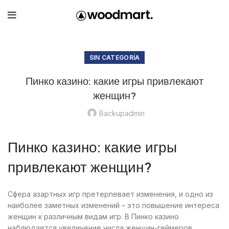
SIN CATEGORÍA
Пинко казино: какие игры привлекают
женщин?
Backupadmin
Пинко казино: какие игры
привлекают женщин?
Сфера азартных игр претерпевает изменения, и одно из
наиболее заметных изменений – это повышение интереса
женщин к различным видам игр. В Пинко казино
наблюдается увеличение числа женщин-геймеров,