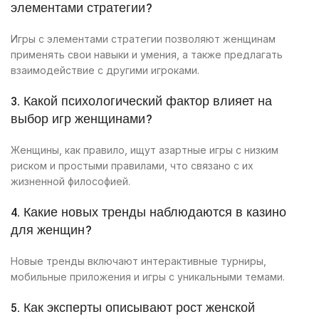
элементами стратегии?
Игры с элементами стратегии позволяют женщинам
применять свои навыки и умения, а также предлагать
взаимодействие с другими игроками.
3. Какой психологический фактор влияет на
выбор игр женщинами?
Женщины, как правило, ищут азартные игры с низким
риском и простыми правилами, что связано с их
жизненной философией.
4. Какие новых тренды наблюдаются в казино
для женщин?
Новые тренды включают интерактивные турниры,
мобильные приложения и игры с уникальными темами.
5. Как эксперты описывают рост женской