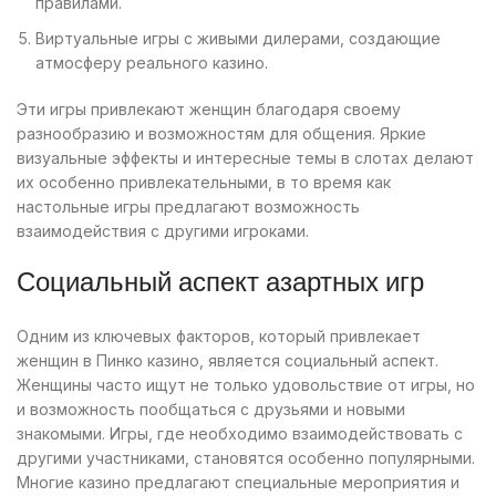
правилами.
Виртуальные игры с живыми дилерами, создающие
атмосферу реального казино.
Эти игры привлекают женщин благодаря своему
разнообразию и возможностям для общения. Яркие
визуальные эффекты и интересные темы в слотах делают
их особенно привлекательными, в то время как
настольные игры предлагают возможность
взаимодействия с другими игроками.
Социальный аспект азартных игр
Одним из ключевых факторов, который привлекает
женщин в Пинко казино, является социальный аспект.
Женщины часто ищут не только удовольствие от игры, но
и возможность пообщаться с друзьями и новыми
знакомыми. Игры, где необходимо взаимодействовать с
другими участниками, становятся особенно популярными.
Многие казино предлагают специальные мероприятия и