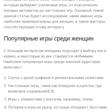
которые выбирают различные игры, от классических
игровых автоматов до настольных игр. Основной темой
данной статьи будет исследование, какие именно игры
наиболее привлекательны для женщин, а также факторы,
способствующие этому интересу.
Популярные игры среди женщин
С большим интересом женщины подходят к выбору игр в
казино, и некоторые из них становятся любимыми.
Наиболее популярные игры среди женской аудитории
включают:
Слоты с яркой графикой и увлекательными сюжетами.
Настольные игры, такие как блэкджек и рулетка, где
возможна социальная互动.
Игры с элементами стратегии, например, покер.
Лотереи и игры на удачу, которые обладают простыми