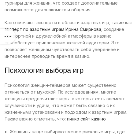
турниры для женщин, что создает дополнительные
возможности для знакомств и общения.
Как отмечают эксперты в области азартных игр, такие как
эксперт по азартным играм Ирина Смирнова
, создание
комфортной и дружелюбной атмосферы в казино
способствует привлечению женской аудитории. Это
позволяет женщинам чувствовать себя увереннее и
интереснее проводить время в казино.
Психология выбора игр
Психология женщин-геймеров может существенно
отличаться от мужской. По исследованиям, многие
женщины предпочитают игры, в которых есть элемент
случайности и удачи, что может быть связано с их
жизненными установками и подходом к азартным играм.
Также важно отметить, что:
пинко сайт казино
Женщины чаще выбирают менее рисковые игры, где