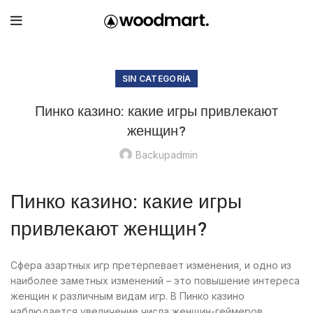
SIN CATEGORÍA
Пинко казино: какие игры привлекают
женщин?
Backupadmin
Пинко казино: какие игры
привлекают женщин?
Сфера азартных игр претерпевает изменения, и одно из
наиболее заметных изменений – это повышение интереса
женщин к различным видам игр. В Пинко казино
наблюдается увеличение числа женщин-геймеров,