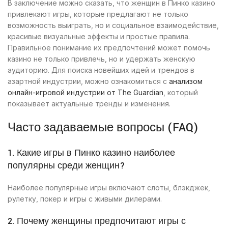
В заключение можно сказать, что женщин в Пинко казино
привлекают игры, которые предлагают не только
возможность выиграть, но и социальное взаимодействие,
красивые визуальные эффекты и простые правила.
Правильное понимание их предпочтений может помочь
казино не только привлечь, но и удержать женскую
аудиторию. Для поиска новейших идей и трендов в
азартной индустрии, можно ознакомиться с
анализом
онлайн-игровой индустрии от The Guardian
, который
показывает актуальные тренды и изменения.
Часто задаваемые вопросы (FAQ)
1. Какие игры в Пинко казино наиболее
популярны среди женщин?
Наиболее популярные игры включают слоты, блэкджек,
рулетку, покер и игры с живыми дилерами.
2. Почему женщины предпочитают игры с