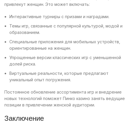
привлекут женщин. Это может включать:
Интерактивные турниры с призами и наградами.
Темы игр, связанные с популярной культурой, модой и
образованием.
Специальные приложения для мобильных устройств,
ориентированные на женщин.
Упрощенные версии классических игр с уменьшенной
долей риска.
Виртуальные реальности, которые предлагают
уникальный опыт погружения.
Постоянное обновление ассортимента игр и внедрение
новых технологий поможет Пинко казино занять ведущие
позиции в привлечении женской аудитории.
Заключение