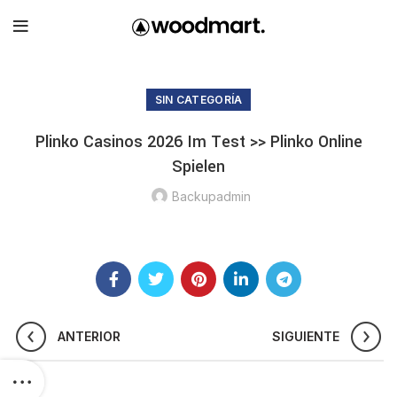
SIN CATEGORÍA
Plinko Casinos 2026 Im Test >> Plinko Online
Spielen
Backupadmin
ANTERIOR
SIGUIENTE