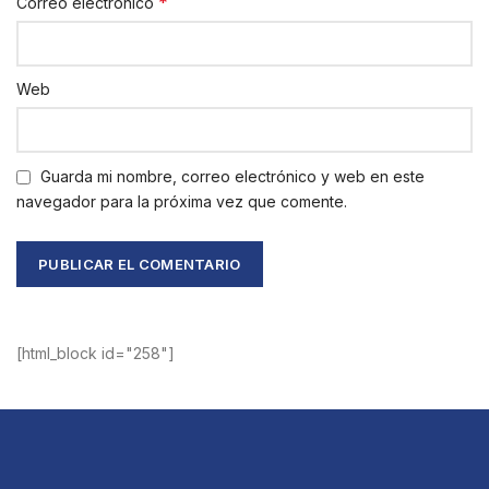
*
Correo electrónico
Web
Guarda mi nombre, correo electrónico y web en este
navegador para la próxima vez que comente.
[html_block id="258"]