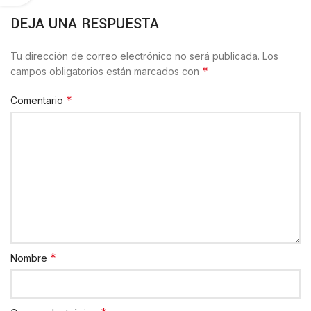
DEJA UNA RESPUESTA
Tu dirección de correo electrónico no será publicada.
Los
*
campos obligatorios están marcados con
*
Comentario
*
Nombre